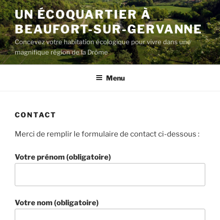
Aller
UN ÉCOQUARTIER À
au
BEAUFORT-SUR-GERVANNE
contenu
principal
Concevez votre habitation écologique pour vivre dans une
magnifique région de la Drôme
Menu
CONTACT
Merci de remplir le formulaire de contact ci-dessous :
Votre prénom (obligatoire)
Votre nom (obligatoire)