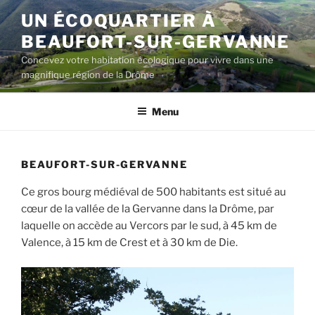
Aller
UN ÉCOQUARTIER À
au
BEAUFORT-SUR-GERVANNE
contenu
principal
Concevez votre habitation écologique pour vivre dans une
magnifique région de la Drôme
Menu
BEAUFORT-SUR-GERVANNE
Ce gros bourg médiéval de 500 habitants est situé au
cœur de la vallée de la Gervanne dans la Drôme, par
laquelle on accède au Vercors par le sud, à 45 km de
Valence, à 15 km de Crest et à 30 km de Die.