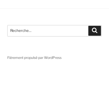
Recherche
Reche
pour
:
Fièrement propulsé par WordPress