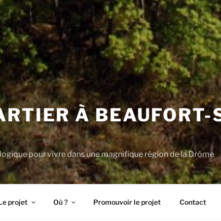
ARTIER À BEAUFORT-
E
logique pour vivre dans une magnifique région de la Drôme
Le projet
Où ?
Promouvoir le projet
Contact